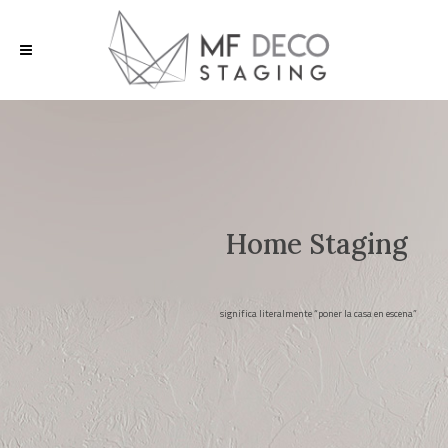
H
o
m
e
S
t
a
g
i
n
g
significa literalmente “poner la casa en escena”