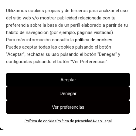
Inicio
Utilizamos cookies propias y de terceros para analizar el uso
Servicios
del sitio web y/o mostrar publicidad relacionada con tu
preferencia sobre la base de un perfil elaborado a partir de tu
Proyectos
hábito de navegación (por ejemplo, páginas visitadas).
Para más información consulta la
política de cookies
.
Colaboradores
Puedes aceptar todas las cookies pulsando el botón
Sobre mí
"Aceptar", rechazar su uso pulsando el botón "Denegar" y
configurarlas pulsando el botón "Ver Preferencias".
Blog
Contacto
Aceptar
Denegar
Ver preferencias
Política de cookies
Política de privacidad
Aviso Legal
Aviso Legal
|
Politica de Privacidad
|
Política de Cookies |